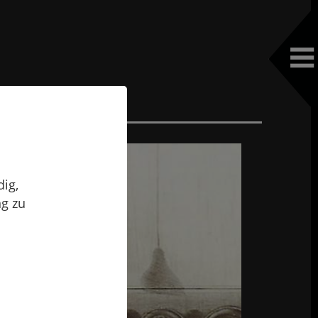
ig,
ng zu