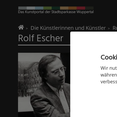
Home
Die Künstlerinnen und Künstler
R
Rolf Escher
Cooki
Wir nut
während
verbess