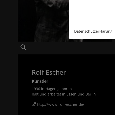
Datenschutzerklärung
Rolf Escher
Künstler
1936 in Hagen geboren
lebt und arbeitet in Essen und Berlin
http://www.rolf-escher.de/