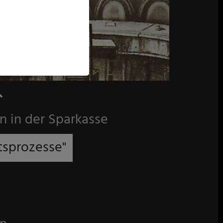
n in der Sparkasse
itsprozesse"