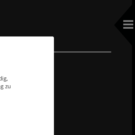
ig,
ng zu