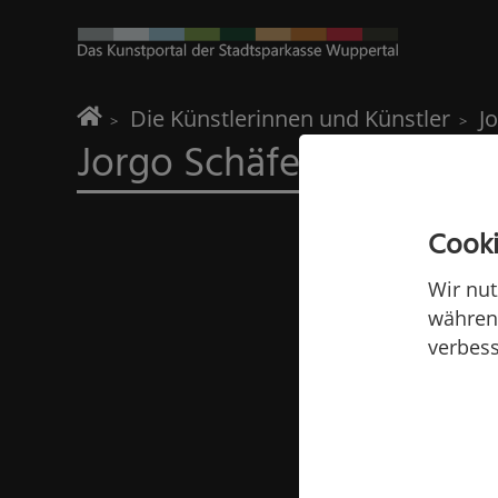
Home
Die Künstlerinnen und Künstler
J
Jorgo Schäfer
Cooki
Wir nut
während
verbess