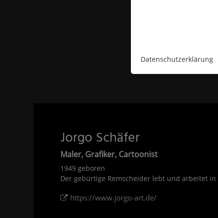
Datenschutzerklärung
Jorgo Schäfer
Maler, Grafiker, Cartoonist
1949 geboren
Der gebürtige Remscheider lebt und arbeitet i
https://www.jorgo-art.de/