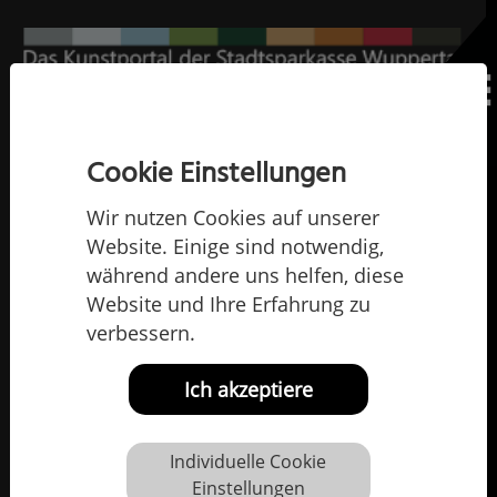
Home
Die Künstlerinnen und Künstler
Inge Heinicke-Baldauf
Cookie Einstellungen
Inge Heinicke-Baldauf
Wir nutzen Cookies auf unserer
Website. Einige sind notwendig,
Ausstellungen in der Sparkasse
während andere uns helfen, diese
Website und Ihre Erfahrung zu
2017: "Arbeiten auf
verbessern.
Papier"
Ich akzeptiere
Individuelle Cookie
Einstellungen