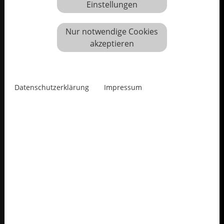
Einstellungen
Nur notwendige Cookies
akzeptieren
Datenschutzerklärung
Impressum
Hanne Horn
Fotografin
1948 in Düsseldorf geboren
lebt und arbeitet in Düsseldorf
Mitglied der GEDOK A 46
Mitglied im Frauen Museum Bonn
Mitglied in der Produzentengalerie Judith DIELÄMMER
Mitglied im BBK Düsseldorf
Mitglied der Düsseldorfer Künstler, Landeshauptstadt