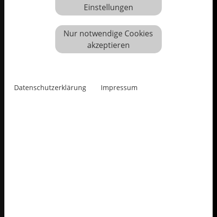
Einstellungen
Nur notwendige Cookies
akzeptieren
Datenschutzerklärung
Impressum
Erwin Heerich
Künstler
1922 in Kassel geboren
2004 in Meerbusch gestorben
1922 in Kassel geboren
2004 in Meerbusch gestorben
Der Künstler war Mitglied der Akademie der Künste in
Berlin und erhielt unter anderem den Will-Grohmann-
Preis, den Piepenbrock Preis für Skulptur und den