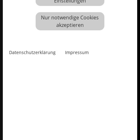
Einstellungen
Nur notwendige Cookies
akzeptieren
Datenschutzerklärung
Impressum
Christin Coqui
Malerin
1951 in Wuppertal geboren
lebt und arbeitet in Wuppertal
Ausstellungen in der Sparkasse
1995: "Künstlerinnen der