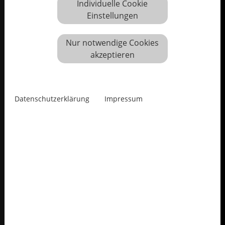
Individuelle Cookie
Einstellungen
Nur notwendige Cookies
akzeptieren
Datenschutzerklärung
Impressum
Irini Bratti
Künstlerin
1963 in Patras (GR) geboren
lebt und arbeitet in Patras
Die künstlerische Praxis machte es mir möglich,
meinen eigenen Ort der Freiheit zu entdecken.
Die „Magie“ der Kunst ist die Möglichkeit, die man
durch das Einweihen in ihren Sphären bekommt,
seine persönliche Sprache zu entwickeln, sein