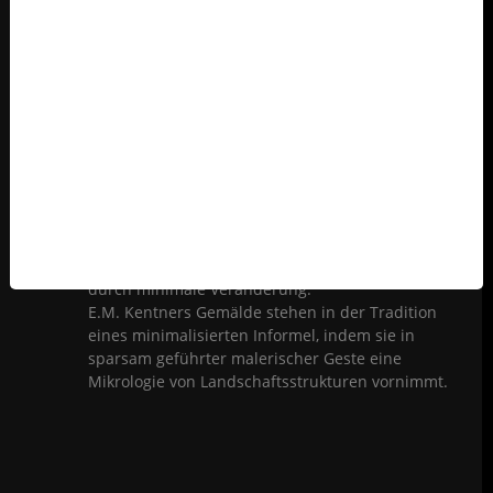
Als Meisterschülerin von Konrad Klapheck und
Jan Dibbetts an der Düsseldorfer Akademie in die
illusionistischen Abgründe des 'Realistischen'
eingeweiht, kennzeichnet Nina Fandlers ebenso
farbenfrohe wie strenge Malerei ein gleichsam
minimalistischer Realismus. Was sie zeigt,
verbirgt und verweist auf das in unserer
'normalen' Weltsicht verborgen Bleibende.
Sarah Pelikans Strenge einer geometrischen
Abstraktion erweist sich bei genauerem Hinsehen
als hohe Artistik in der Kunst maximaler Wirkung
durch minimale Veränderung.
E.M. Kentners Gemälde stehen in der Tradition
eines minimalisierten Informel, indem sie in
sparsam geführter malerischer Geste eine
Mikrologie von Landschaftsstrukturen vornimmt.