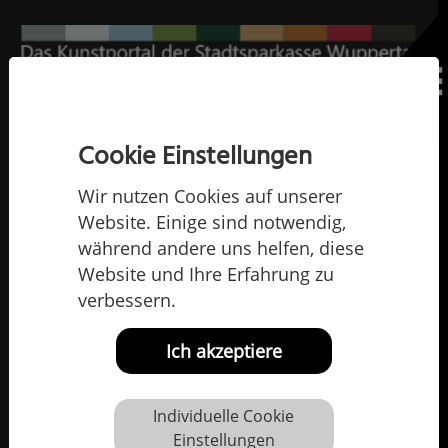
Home
Ausstellungen
Virtueller Atelierbesuch
Virtueller Atelierbesuch bei Jonas Hohnke
Cookie Einstellungen
Klicken Sie hier zur Anzeige
von Vimeo-Videos. Erlauben
Wir nutzen Cookies auf unserer
Sie bitte in den >> Cookie-
Website. Einige sind notwendig,
Einstellungen << die Anzeige
während andere uns helfen, diese
externer Inhalte.
Website und Ihre Erfahrung zu
verbessern.
Ich akzeptiere
Individuelle Cookie
Einstellungen