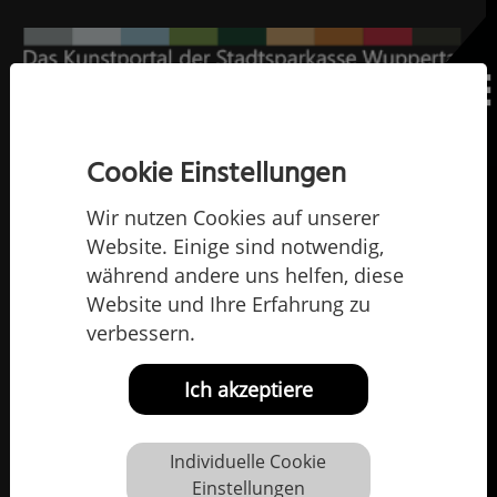
Home
Ausstellungen
Virtueller Atelierbesuch
Virtueller Atelierbesuch bei Hans-Jürgen
Cookie Einstellungen
Hiby
Wir nutzen Cookies auf unserer
Klicken Sie hier zur Anzeige
von Vimeo-Videos. Erlauben
Website. Einige sind notwendig,
Sie bitte in den >> Cookie-
während andere uns helfen, diese
Einstellungen << die Anzeige
Website und Ihre Erfahrung zu
externer Inhalte.
verbessern.
Ich akzeptiere
Individuelle Cookie
Einstellungen